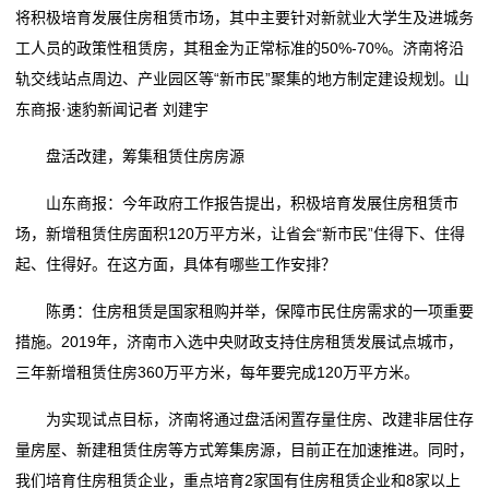
机
将积极培育发展住房租赁市场，其中主要针对新就业大学生及进城务
携“中式精酿”令牌 金星啤酒“瘸腿”赶考IPO
青岛啤酒高管变动；燕京啤酒2025年净利预增丨酒业早
器
工人员的政策性租赁房，其租金为正常标准的50%-70%。济南将沿
啤酒、音乐与赛事 百威如何编织中国城市的夜间叙事？
参
轨交线站点周边、产业园区等“新市民”聚集的地方制定建设规划。山
重庆啤酒涨0.57%，成交额1.61亿元，后市是否有机
携“中式精酿”令牌 金星啤酒“瘸腿”赶考IPO
租
东商报·速豹新闻记者 刘建宇
会？
啤酒、音乐与赛事 百威如何编织中国城市的夜间叙事？
赁
承茅台基因，赖茅酒以文化与责任联结消费者
重庆啤酒涨0.57%，成交额1.61亿元，后市是否有机
盘活改建，筹集租赁住房房源
会？
新
山东商报：今年政府工作报告提出，积极培育发展住房租赁市
承茅台基因，赖茅酒以文化与责任联结消费者
闻
场，新增租赁住房面积120万平方米，让省会“新市民”住得下、住得
起、住得好。在这方面，具体有哪些工作安排？
动
陈勇：住房租赁是国家租购并举，保障市民住房需求的一项重要
态
措施。2019年，济南市入选中央财政支持住房租赁发展试点城市，
公
三年新增租赁住房360万平方米，每年要完成120万平方米。
司
为实现试点目标，济南将通过盘活闲置存量住房、改建非居住存
量房屋、新建租赁住房等方式筹集房源，目前正在加速推进。同时，
动
我们培育住房租赁企业，重点培育2家国有住房租赁企业和8家以上