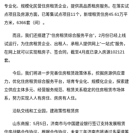
态
专业化、规模化民营住房租赁企业，提供高品质租房服务。在落实试
点项目及房源方面，已筹集试点项目11个，新增租赁住房45.61万平
行
方米，6366套（间）。
业
而且，我们还搭建了“住房租赁综合服务平台”，2月份已经上线
动
试运行，为住房租赁企业、出租人、承租人提供网上“一站式”服务，
在网上就可以实现租房子、签合同，截至4月底已录入房源102121
态
套。
联
今后，我们将进一步完善住房租赁政策体系，挖掘房源供应潜
力，优化住房租赁综合服务平台，培育专业化、规模化企业，探索建
系
立供应主体多元、经营服务规范、租赁关系稳定的住房租赁市场体
我
系，努力实现人人有房住、房房有人住。
们
沿轨交线和工业园，建政策性租赁房
关
山东商报：5月5日，济南市与中国建设银行签订支持发展租赁
住房战略合作协议。根据合作协议，未来三年济南市将通过多渠道筹
于