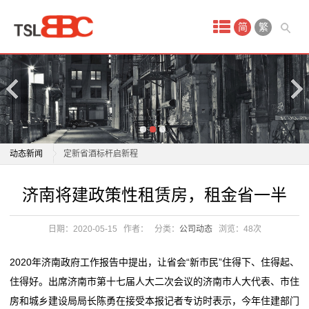
首
简
繁
页
产
品
中
沙城老窖 2026 经销商大会启幕：迈入增长3.0时代，锚
动态新闻
定新省酒标杆启新程
心
泰山啤酒“躺进ICU”：那瓶7天鲜啤，咋就喝不动了？
沙城老窖 2026 经销商大会启幕：迈入增长3.0时代，锚
济南将建政策性租赁房，租金省一半
试
泰山啤酒“躺进ICU”：那瓶7天鲜啤，咋就喝不动了？
定新省酒标杆启新程
“再过一个多月，就能喝上台安产的青岛啤酒了”
泰山啤酒“躺进ICU”：那瓶7天鲜啤，咋就喝不动了？
驾
日期：2020-05-15
作者：
分类：
公司动态
浏览：
48次
古越龙山与华润啤酒跨界合作 全球首款黄酒精酿啤酒
泰山啤酒“躺进ICU”：那瓶7天鲜啤，咋就喝不动了？
场
“越小啤”上市
“再过一个多月，就能喝上台安产的青岛啤酒了”
2020年济南政府工作报告中提出，让省会“新市民”住得下、住得起、
青岛啤酒高管变动；燕京啤酒2025年净利预增丨酒业早
古越龙山与华润啤酒跨界合作 全球首款黄酒精酿啤酒
地
住得好。出席济南市第十七届人大二次会议的济南市人大代表、市住
参
“越小啤”上市
房和城乡建设局局长陈勇在接受本报记者专访时表示，今年住建部门