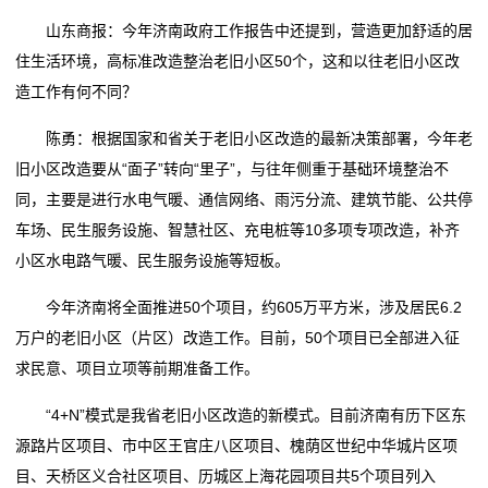
山东商报：今年济南政府工作报告中还提到，营造更加舒适的居
住生活环境，高标准改造整治老旧小区50个，这和以往老旧小区改
造工作有何不同？
陈勇：根据国家和省关于老旧小区改造的最新决策部署，今年老
旧小区改造要从“面子”转向“里子”，与往年侧重于基础环境整治不
同，主要是进行水电气暖、通信网络、雨污分流、建筑节能、公共停
车场、民生服务设施、智慧社区、充电桩等10多项专项改造，补齐
小区水电路气暖、民生服务设施等短板。
今年济南将全面推进50个项目，约605万平方米，涉及居民6.2
万户的老旧小区（片区）改造工作。目前，50个项目已全部进入征
求民意、项目立项等前期准备工作。
“4+N”模式是我省老旧小区改造的新模式。目前济南有历下区东
源路片区项目、市中区王官庄八区项目、槐荫区世纪中华城片区项
目、天桥区义合社区项目、历城区上海花园项目共5个项目列入