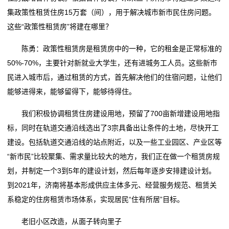
集政策性租赁住房15万套（间），用于解决城市新市民住房问题。
我
这些“政策性租赁房”将建在哪里？
们
陈勇：政策性租赁房是租赁房中的一种，它的租金是正常标准的
50%-70%，主要针对新就业大学生，还有进城务工人员。这些新市
在
民进入城市后，通过租赁的方式，首先解决他们的住宿问题，让他们
线
能够进得来，能够留得下，能够待得住。
留
我们积极协调租赁住房建设用地，预留了700亩新增建设用地指
标，同时在轨道交通沿线选出了3宗具备出让条件的土地，尽快开工
言
建设。包括轨道交通沿线的站点附近，以及一些工业园区、产业区等
我
“新市民”比较聚集、需求量比较大的地方，我们正在做一个租赁房规
划，并制定一个3到5年的建设计划，然后每年逐步安排建设计划。
的
到2021年，济南将基本形成供应主体多元、经营服务规范、租赁关
服
系稳定的住房租赁市场体系，实现居民“住有所居”目标。
务
老旧小区改造，从面子转向里子