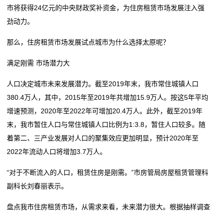
机
市将获得24亿元的中央财政奖补资金，为住房租赁市场发展注入强
携“中式精酿”令牌 金星啤酒“瘸腿”赶考IPO
青岛啤酒高管变动；燕京啤酒2025年净利预增丨酒业早
器
劲动力。
啤酒、音乐与赛事 百威如何编织中国城市的夜间叙事？
参
重庆啤酒涨0.57%，成交额1.61亿元，后市是否有机
携“中式精酿”令牌 金星啤酒“瘸腿”赶考IPO
租
那么，住房租赁市场发展试点城市为什么选择太原呢？
会？
啤酒、音乐与赛事 百威如何编织中国城市的夜间叙事？
赁
满足刚需 市场潜力大
承茅台基因，赖茅酒以文化与责任联结消费者
重庆啤酒涨0.57%，成交额1.61亿元，后市是否有机
会？
新
人口决定城市未来发展潜力。截至2019年末，我市常住城镇人口
承茅台基因，赖茅酒以文化与责任联结消费者
380.4万人，其中，2015年至2019年共增加15.9万人。按这5年平均
闻
增速预测，2020年至2022年可增加20.4万人。此外，截至2019年
动
末，我市暂住人口与常住城镇人口比例为1:3.8，暂住人口较多。随
着第二、三产业发展对人口的聚集效应更加明显，预计2020年至
态
2022年流动人口将增加3.7万人。
公
“对于不断流入的人口，租赁住房是刚需。”市房管局房屋租赁管理科
司
副科长刘春丽表示。
动
盘点我市住房租赁市场，从需求来看，未来潜力很大。根据抽样调查