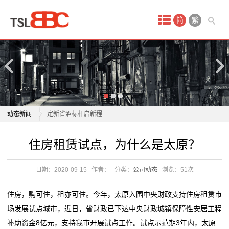
首
简
繁
页
产
品
中
沙城老窖 2026 经销商大会启幕：迈入增长3.0时代，锚
动态新闻
定新省酒标杆启新程
心
泰山啤酒“躺进ICU”：那瓶7天鲜啤，咋就喝不动了？
沙城老窖 2026 经销商大会启幕：迈入增长3.0时代，锚
住房租赁试点，为什么是太原？
试
泰山啤酒“躺进ICU”：那瓶7天鲜啤，咋就喝不动了？
定新省酒标杆启新程
“再过一个多月，就能喝上台安产的青岛啤酒了”
泰山啤酒“躺进ICU”：那瓶7天鲜啤，咋就喝不动了？
驾
日期：2020-09-15
作者：
分类：
公司动态
浏览：
51次
古越龙山与华润啤酒跨界合作 全球首款黄酒精酿啤酒
泰山啤酒“躺进ICU”：那瓶7天鲜啤，咋就喝不动了？
场
“越小啤”上市
“再过一个多月，就能喝上台安产的青岛啤酒了”
住房，购可住，租亦可住。今年，太原入围中央财政支持住房租赁市
青岛啤酒高管变动；燕京啤酒2025年净利预增丨酒业早
古越龙山与华润啤酒跨界合作 全球首款黄酒精酿啤酒
地
场发展试点城市，近日，省财政已下达中央财政城镇保障性安居工程
参
“越小啤”上市
补助资金8亿元，支持我市开展试点工作。试点示范期3年内，太原