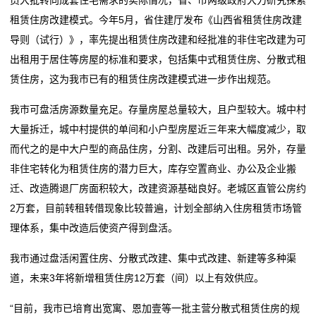
租赁住房改建模式。今年5月，省住建厅发布《山西省租赁住房改建
导则（试行）》，率先提出租赁住房改建和经批准的非住宅改建为可
出租用于居住等房屋的标准和要求，包括集中式租赁住房、分散式租
赁住房，这为我市已有的租赁住房改建模式进一步作出规范。
我市可盘活房源数量充足。存量房屋总量较大，且户型较大。城中村
大量拆迁，城中村提供的单间和小户型房屋近三年来大幅度减少，取
而代之的是中大户型的商品住房，分割、改建后可出租。另外，存量
非住宅转化为租赁住房的潜力巨大，库存空置商业、办公及企业搬
迁、改造腾退厂房面积较大，改建资源基础良好。老城区直管公房约
2万套，目前转租转借现象比较普遍，计划全部纳入住房租赁市场管
理体系，集中改造后使资产得到盘活。
我市通过盘活闲置住房、分散式改建、集中式改建、新建等多种渠
道，未来3年将新增租赁住房12万套（间）以上有效供应。
“目前，我市已培育出宽寓、恩加壹等一批主营分散式租赁住房的规