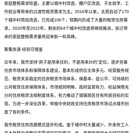
家庭整租需求旺盛，主要以城中村改造、棚户区改造、子女就学、工
我
作就业等带来的过渡性租赁需求为主。2016年以来，太原启动了170
个城中村项目改造，已完成106个，短期内形成了大量的租赁住房需
们
求，2020年至2022年，剩余的64个城中村改造将继续推进，拆迁带
来的家庭整租需求量将迎来新一轮高峰。
在
筹集房源 经验可借鉴
线
留
近年来，我市坚持“房子是用来住的，不是用来炒的”定位，逐步完善
住房市场体系和保障体系建设，基本形成供应主体多元、经营服务规
言
范、租赁关系稳定的住房租赁市场体系，保基本、促公平、可持续的
公共租赁住房保障体系，市场规则明晰、政府监管有力、权益保障充
我
分的住房租赁法规制度体系，有力推动了城镇居民住有所居目标的实
的
现，为进一步深化改革，申报中央财政支持住房租赁市场试点城市创
造了有利条件。
服
我市租赁住房改建模式逐步形成。鉴于城中村大量减少，外来务工人
务
员大批转向成套住宅需求的实际情况，省、市两级政府大力研究探索