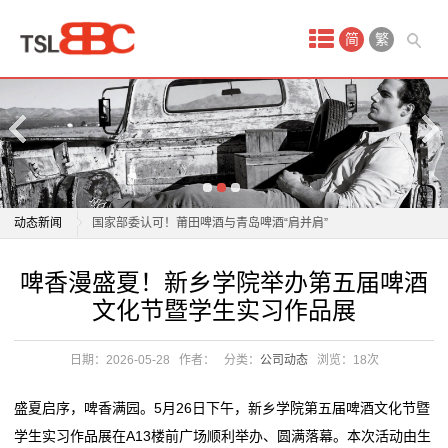
首
简
繁
页
产
品
啤香漫盛夏！新乡学院举办第五届啤酒文化节暨学生实
中
习作品展
动态新闻
国家部委认可！莆田啤酒与青岛啤酒“肩并肩”
心
“闽超”火热开打 升温福建啤酒进口
啤香漫盛夏！新乡学院举办第五届啤酒文化节暨学生实
啤香漫盛夏！新乡学院举办第五届啤酒
试
U8带飞反超重啤，燕京啤酒去年收入超150亿元，国产
习作品展
文化节暨学生实习作品展
啤酒老三位置稳了？
国家部委认可！莆田啤酒与青岛啤酒“肩并肩”
驾
燕京啤酒2025年净利润增长59%创历史新高 拟10派2元
“闽超”火热开打 升温福建啤酒进口
日期：2026-05-28
作者：
分类：
公司动态
浏览：
18次
场
青岛啤酒：2025年业绩稳健增长 以新质生产力赋能产
U8带飞反超重啤，燕京啤酒去年收入超150亿元，国产
业升级
啤酒老三位置稳了？
地
盛夏启序，啤香满园。5月26日下午，新乡学院第五届啤酒文化节暨
青岛啤酒2025年业绩稳中有进 归母净利润同比增长
燕京啤酒2025年净利润增长59%创历史新高 拟10派2元
学生实习作品展在A13楼前广场顺利举办、圆满落幕。本次活动由生