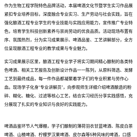
作为生物工程学院特色品牌活动，本届啤酒文化节暨学生实习作品展
态
紧扣专业培养目标，深度融合专业实习、生产劳动与社会实践，旨在
行
强化酿酒工程专业学生的专业技能与实践应用能力，宣传推广专业特
色，培育学生科技创新素养与崇尚劳动的优良品质。活动现场布置有
业
序、氛围热烈，分为实习成果展示、啤酒品鉴、工艺讲解部分，全方
动
位呈现酿酒工程专业的教学成果与专业魅力。
态
实习成果展示区里，酿酒工程专业学子将实习期间精心酿制的各类特
色啤酒、相关工艺报告及创新设计作品一一陈列，从原料筛选、发酵
联
工艺到最终成品，每一件作品都凝聚着学子们的专业积累与劳作心
系
血。现场学子化身“专业讲解员”，向参观师生详细介绍啤酒酿造的粉
碎、糊化、糖化、过滤等核心工艺，结合实习经历分享实践感悟，充
我
分展现了扎实的专业知识与良好的实践能力。
们
关
啤酒品鉴环节人气爆棚，学子们酿制的薄荷羽衣甘蓝啤酒、陈皮白茶
啤酒、山楂啤酒、柠檬罗汉果啤酒、皮尔森等5种风味的啤酒，口感
于