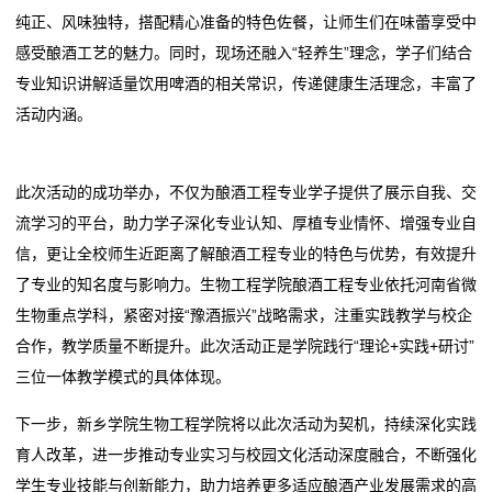
纯正、风味独特，搭配精心准备的特色佐餐，让师生们在味蕾享受中
我
感受酿酒工艺的魅力。同时，现场还融入“轻养生”理念，学子们结合
专业知识讲解适量饮用啤酒的相关常识，传递健康生活理念，丰富了
们
活动内涵。
在
线
此次活动的成功举办，不仅为酿酒工程专业学子提供了展示自我、交
流学习的平台，助力学子深化专业认知、厚植专业情怀、增强专业自
留
信，更让全校师生近距离了解酿酒工程专业的特色与优势，有效提升
言
了专业的知名度与影响力。生物工程学院酿酒工程专业依托河南省微
生物重点学科，紧密对接“豫酒振兴”战略需求，注重实践教学与校企
我
合作，教学质量不断提升。此次活动正是学院践行“理论+实践+研讨”
的
三位一体教学模式的具体体现。
服
下一步，新乡学院生物工程学院将以此次活动为契机，持续深化实践
育人改革，进一步推动专业实习与校园文化活动深度融合，不断强化
务
学生专业技能与创新能力，助力培养更多适应酿酒产业发展需求的高