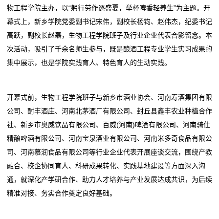
机
物工程学院主办，以“躬行劳作逐盛夏，举杯啤香轻养生”为主题。开
5.6%
青岛啤酒：2025年业绩稳健增长 以新质生产力赋能产
器
幕式上，新乡学院党委副书记宋伟，副校长杨钧、赵伟杰，纪委书记
沙城老窖 2026 经销商大会启幕：迈入增长3.0时代，锚
业升级
高跃，副校长赵磊，生物工程学院班子及行业企业代表合影留念。本
定新省酒标杆启新程
青岛啤酒2025年业绩稳中有进 归母净利润同比增长
租
次活动，吸引了千余名师生参与，既是酿酒工程专业学生实习成果的
泰山啤酒“躺进ICU”：那瓶7天鲜啤，咋就喝不动了？
5.6%
赁
集中展示，也是学院实践育人、特色育人的生动实践。
泰山啤酒“躺进ICU”：那瓶7天鲜啤，咋就喝不动了？
沙城老窖 2026 经销商大会启幕：迈入增长3.0时代，锚
定新省酒标杆启新程
新
泰山啤酒“躺进ICU”：那瓶7天鲜啤，咋就喝不动了？
开幕式前，生物工程学院班子与新乡市酒业协会、河南寿酒集团有限
闻
泰山啤酒“躺进ICU”：那瓶7天鲜啤，咋就喝不动了？
公司、酎丰酒庄、河南北茅酒厂有限公司、封丘县鑫丰农业种植合作
动
社、新乡市奥威饮品有限公司、百威(河南)啤酒有限公司、河南骑仕
精酿啤酒有限公司、河南宝泉酒业有限公司、河南米多奇食品有限公
态
司、河南慕润食品有限公司等行业企业代表开展座谈交流，围绕产教
融合、校企协同育人、科研成果转化、实践基地建设等方面深入沟
公
通，就深化产学研合作、助力人才培养与产业发展达成共识，为后续
司
精准对接、务实合作奠定良好基础。
动