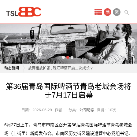
首
简
繁
页
产
第36届青岛国际啤酒节青岛老城会场将于7月17日启幕
品
纯生啤酒与普通啤酒的区别是什么？青岛纯生用鲜、
中
活、净给出回答
动态新闻
放弃粗放扩张 , 珠江啤酒开启二次成长 ?
心
一桌一瓶即搞定，“大号”啤酒成今夏标配？
第36届青岛国际啤酒节青岛老城会场将于7月17日启幕
第36届青岛国际啤酒节青岛老城会场将
试
啤香漫盛夏！新乡学院举办第五届啤酒文化节暨学生实
纯生啤酒与普通啤酒的区别是什么？青岛纯生用鲜、
于7月17日启幕
习作品展
活、净给出回答
驾
国家部委认可！莆田啤酒与青岛啤酒“肩并肩”
放弃粗放扩张 , 珠江啤酒开启二次成长 ?
日期：2026-06-29
作者：
分类：
公司动态
浏览：
10次
场
“闽超”火热开打 升温福建啤酒进口
一桌一瓶即搞定，“大号”啤酒成今夏标配？
U8带飞反超重啤，燕京啤酒去年收入超150亿元，国产
啤香漫盛夏！新乡学院举办第五届啤酒文化节暨学生实
地
6月27日上午，青岛市市南区召开第36届青岛国际啤酒节青岛老城会
啤酒老三位置稳了？
习作品展
场（上街里）新闻发布会。市南区历史街区建设运营中心党组书记、