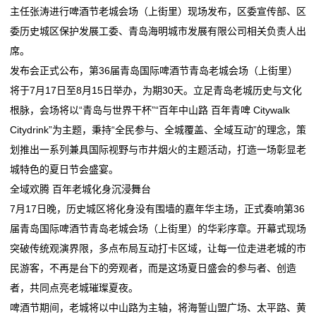
机
主任张涛进行啤酒节老城会场（上街里）现场发布，区委宣传部、区
燕京啤酒2025年净利润增长59%创历史新高 拟10派2元
国家部委认可！莆田啤酒与青岛啤酒“肩并肩”
器
委历史城区保护发展工委、青岛海明城市发展有限公司相关负责人出
青岛啤酒：2025年业绩稳健增长 以新质生产力赋能产
“闽超”火热开打 升温福建啤酒进口
席。
业升级
U8带飞反超重啤，燕京啤酒去年收入超150亿元，国产
租
发布会正式公布，第36届青岛国际啤酒节青岛老城会场（上街里）
啤酒老三位置稳了？
赁
将于7月17日至8月15日举办，为期30天。立足青岛老城历史与文化
燕京啤酒2025年净利润增长59%创历史新高 拟10派2元
根脉，会场将以“青岛与世界干杯”“百年中山路 百年青啤 Citywalk
青岛啤酒：2025年业绩稳健增长 以新质生产力赋能产
新
Citydrink”为主题，秉持“全民参与、全城覆盖、全域互动”的理念，策
业升级
划推出一系列兼具国际视野与市井烟火的主题活动，打造一场彰显老
闻
城特色的夏日节会盛宴。
动
全域欢腾 百年老城化身沉浸舞台
7月17日晚，历史城区将化身没有围墙的嘉年华主场，正式奏响第36
态
届青岛国际啤酒节青岛老城会场（上街里）的华彩序章。开幕式现场
公
突破传统观演界限，多点布局互动打卡区域，让每一位走进老城的市
民游客，不再是台下的旁观者，而是这场夏日盛会的参与者、创造
司
者，共同点亮老城璀璨夏夜。
动
啤酒节期间，老城将以中山路为主轴，将海誓山盟广场、太平路、黄