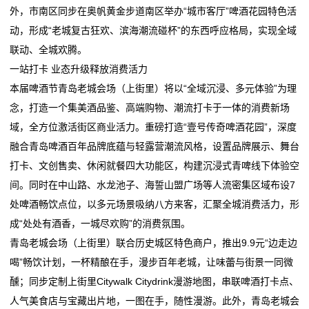
外，市南区同步在奥帆黄金步道南区举办“城市客厅”啤酒花园特色活
我
动，形成“老城复古狂欢、滨海潮流碰杯”的东西呼应格局，实现全域
联动、全城欢腾。
们
一站打卡 业态升级释放消费活力
在
本届啤酒节青岛老城会场（上街里）将以“全域沉浸、多元体验”为理
念，打造一个集美酒品鉴、高端购物、潮流打卡于一体的消费新场
线
域，全方位激活街区商业活力。重磅打造“壹号传奇啤酒花园”，深度
留
融合青岛啤酒百年品牌底蕴与轻露营潮流风格，设置品牌展示、舞台
打卡、文创售卖、休闲就餐四大功能区，构建沉浸式青啤线下体验空
言
间。同时在中山路、水龙池子、海誓山盟广场等人流密集区域布设7
我
处啤酒畅饮点位，以多元场景吸纳八方来客，汇聚全城消费活力，形
成“处处有酒香，一城尽欢购”的消费氛围。
的
青岛老城会场（上街里）联合历史城区特色商户，推出9.9元“边走边
服
喝”畅饮计划，一杯精酿在手，漫步百年老城，让味蕾与街景一同微
醺；同步定制上街里Citywalk Citydrink漫游地图，串联啤酒打卡点、
务
人气美食店与宝藏出片地，一图在手，随性漫游。此外，青岛老城会