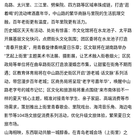
岛路、太兴里、三江里、劈柴院、四方路等区域串珠成链，打造“逛
态
着喝”的流动啤酒嘉年华，中山路的繁华商脉与里院的生活肌理交
行
融，百年老街更有温度，百年里院更有活力。
历史城区天天有活动、处处有惊喜：市文化馆将在水龙池子、太平路
业
开展基层文化快闪，点燃街头文化氛围；团区委将在水龙池子打造
动
“青春开放麦”，用青春旋律奏响夏日乐章；区文联将在湖南路举办
“艺起上街里”主题美术书法展、摄影展，让艺术融入街巷烟火；区民
态
政局等单位将在曲阜路街区打造浪漫婚恋市集，让甜蜜在街角不期而
联
遇；区教育体育局将在中山路历史街区开启“游老城·话文脉”系列活
动，带您漫步百年老城；区商务局将呈现“老字号嘉年华”，唤醒中山
系
路老字号的城市记忆；区文化和旅游局将重点围绕“来市南体验不一
我
样的夏天”核心主题，精准对接青年学生、亲子家庭、高端消费等市
场需求，策划推出上街里青春歌会、里院戏台、海湾音乐角、海边电
们
影节等104场文旅促消费系列活动，优化升级文旅体验，繁荣夏日文
关
旅市场。
山海相映，东西联动共酿一城醇香。在青岛老城会场（上街里）之
于