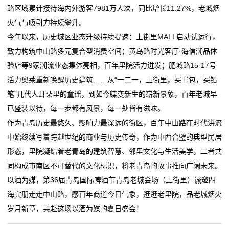
路区域累计接待海内外游客7981万人次，同比增长11.27%，老城烟
火气与吸引力持续攀升。
今年以来，历史城区业态升级持续提速：上街里MALL启动试运行，
致力构筑中山路多元复合型消费空间；黄岛路时光客厅·海信潮品体
验店等9家潮流业态集体亮相，百年里院活力迸发；肥城路15-17号
活力奥莱重新唤醒历史建筑……从“一二一，上街里，买书包，买铅
笔”几代人耳朵里的童谣，到如今蝶变新生的崭新景象，百年老城早
已盛装以待，每一步都有风景，每一处皆有滋味。
作为青岛历史最悠久、影响力最深远的街区，百年中山路在时代洪流
中始终续写着跨越世纪的商业与历史传奇，作为中西合璧的典型民居
形态，里院凝结着老青岛的建筑智慧、邻里文化与生活美学，二者共
同构成市南区不可替代的文化标识，将老青岛的故事推向广阔未来。
以酒为媒，第36届青岛国际啤酒节青岛老城会场（上街里）诚邀四
海宾朋走走中山路，感百年商道今日气象，逛逛老里院，品老城烟火
岁月新章，共赴这场以酒为媒的夏日盛会！