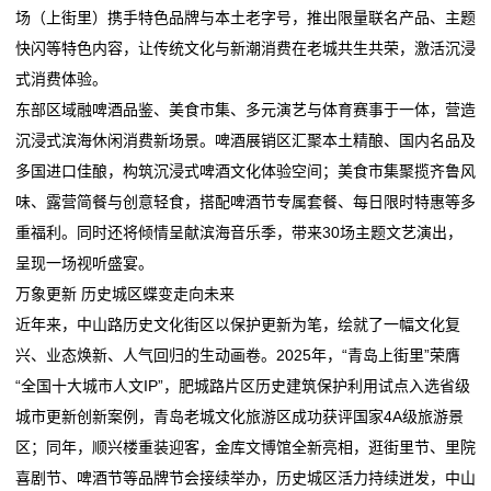
场（上街里）携手特色品牌与本土老字号，推出限量联名产品、主题
快闪等特色内容，让传统文化与新潮消费在老城共生共荣，激活沉浸
式消费体验。
东部区域融啤酒品鉴、美食市集、多元演艺与体育赛事于一体，营造
沉浸式滨海休闲消费新场景。啤酒展销区汇聚本土精酿、国内名品及
多国进口佳酿，构筑沉浸式啤酒文化体验空间；美食市集聚揽齐鲁风
味、露营简餐与创意轻食，搭配啤酒节专属套餐、每日限时特惠等多
重福利。同时还将倾情呈献滨海音乐季，带来30场主题文艺演出，
呈现一场视听盛宴。
万象更新 历史城区蝶变走向未来
近年来，中山路历史文化街区以保护更新为笔，绘就了一幅文化复
兴、业态焕新、人气回归的生动画卷。2025年，“青岛上街里”荣膺
“全国十大城市人文IP”，肥城路片区历史建筑保护利用试点入选省级
城市更新创新案例，青岛老城文化旅游区成功获评国家4A级旅游景
区；同年，顺兴楼重装迎客，金库文博馆全新亮相，逛街里节、里院
喜剧节、啤酒节等品牌节会接续举办，历史城区活力持续迸发，中山