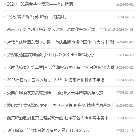
同步启动
2024年Q1基金持仓情况——重庆啤酒
2024-05-01
态
“乌苏”啤酒诉“鸟苏”啤酒！法院判了
2024-04-18
行
西南证券给予珠江啤酒买入评级，高端化升级延续，全年实现
2024-04-03
业
量价齐升
对话重庆啤酒总裁李志刚：重庆品牌也将全国化 向大城市倾斜
2024-04-03
动
投入有了乌苏啤酒
沪深股通|重庆啤酒3月21日获外资卖出0.06%股份
2024-03-22
态
《时代摘要》第二季|对话华润啤酒侯孝海：“啤白融合”没人做
2024-03-22
联
过，我们来做
2023年百威中国收入增长12.8% 啤酒高端化将进下半场
2024-03-03
系
受国产啤酒发力高端挤压，百威亚太去年四季度净亏损
2024-03-03
我
澳门青年情侣湾区逐梦：“黑沙环波特”再启航 精酿啤酒香飘羊
2024-02-25
们
城
燕京啤酒收到北京证监局警示函 独董提名人声明与事实不
2024-02-25
关
符
珠江啤酒：连续5日融资净买入累计1179.28万元
2023-12-18
于