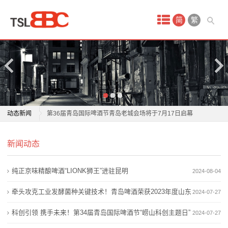
首
简
繁
页
产
品
中
第36届青岛国际啤酒节“酒王争霸赛”天津赛区结束
动态新闻
第36届青岛国际啤酒节青岛老城会场将于7月17日启幕
心
纯生啤酒与普通啤酒的区别是什么？青岛纯生用鲜、
第36届青岛国际啤酒节“酒王争霸赛”天津赛区结束
试
新闻动态
活、净给出回答
第36届青岛国际啤酒节青岛老城会场将于7月17日启幕
放弃粗放扩张 , 珠江啤酒开启二次成长 ?
纯生啤酒与普通啤酒的区别是什么？青岛纯生用鲜、
驾
纯正京味精酿啤酒“LIONK狮王”进驻昆明
2024-08-04
一桌一瓶即搞定，“大号”啤酒成今夏标配？
活、净给出回答
场
啤香漫盛夏！新乡学院举办第五届啤酒文化节暨学生实
放弃粗放扩张 , 珠江啤酒开启二次成长 ?
牵头攻克工业发酵菌种关键技术！青岛啤酒荣获2023年度山东
2024-07-27
习作品展
一桌一瓶即搞定，“大号”啤酒成今夏标配？
地
省科技进步奖一等
科创引领 携手未来！第34届青岛国际啤酒节“崂山科创主题日”
2024-07-27
国家部委认可！莆田啤酒与青岛啤酒“肩并肩”
啤香漫盛夏！新乡学院举办第五届啤酒文化节暨学生实