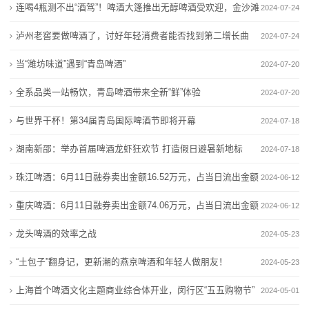
机
活动顺利举办
连喝4瓶测不出“酒驾”！啤酒大篷推出无醇啤酒受欢迎，金沙滩
2024-07-24
“闽超”火热开打 升温福建啤酒进口
习作品展
器
U8带飞反超重啤，燕京啤酒去年收入超150亿元，国产
国家部委认可！莆田啤酒与青岛啤酒“肩并肩”
啤酒城“新意”
泸州老窖要做啤酒了，讨好年轻消费者能否找到第二增长曲
2024-07-24
啤酒老三位置稳了？
“闽超”火热开打 升温福建啤酒进口
租
线？
当“潍坊味道”遇到“青岛啤酒”
2024-07-20
燕京啤酒2025年净利润增长59%创历史新高 拟10派2元
U8带飞反超重啤，燕京啤酒去年收入超150亿元，国产
赁
全系品类一站畅饮，青岛啤酒带来全新“鲜”体验
啤酒老三位置稳了？
2024-07-20
燕京啤酒2025年净利润增长59%创历史新高 拟10派2元
新
与世界干杯！第34届青岛国际啤酒节即将开幕
2024-07-18
闻
湖南新邵：举办首届啤酒龙虾狂欢节 打造假日避暑新地标
2024-07-18
动
珠江啤酒：6月11日融券卖出金额16.52万元，占当日流出金额
2024-06-12
态
的0.57%
重庆啤酒：6月11日融券卖出金额74.06万元，占当日流出金额
2024-06-12
的0.38%
龙头啤酒的效率之战
公
2024-05-23
“土包子”翻身记，更新潮的燕京啤酒和年轻人做朋友！
2024-05-23
司
上海首个啤酒文化主题商业综合体开业，闵行区“五五购物节”
2024-05-01
动