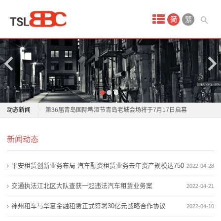
首
简
繁
页
产
品
中
第36届青岛国际啤酒节“酒王争霸赛”天津赛区结束
动态新闻
第36届青岛国际啤酒节青岛老城会场将于7月17日启幕
心
纯生啤酒与普通啤酒的区别是什么？青岛纯生用鲜、
第36届青岛国际啤酒节“酒王争霸赛”天津赛区结束
试
新闻动态
活、净给出回答
第36届青岛国际啤酒节青岛老城会场将于7月17日启幕
放弃粗放扩张 , 珠江啤酒开启二次成长 ?
纯生啤酒与普通啤酒的区别是什么？青岛纯生用鲜、
驾
平安租赁创新业务布局 汽车融资租赁业务去年资产规模达750
2022-04-28
一桌一瓶即搞定，“大号”啤酒成今夏标配？
活、净给出回答
场
啤香漫盛夏！新乡学院举办第五届啤酒文化节暨学生实
放弃粗放扩张 , 珠江啤酒开启二次成长 ?
亿
交通执法江北区大队查获一起违法汽车租赁业务案
2022-04-21
习作品展
一桌一瓶即搞定，“大号”啤酒成今夏标配？
地
神州租车与华夏金融租赁正式签署30亿元战略合作协议
2022-04-10
国家部委认可！莆田啤酒与青岛啤酒“肩并肩”
啤香漫盛夏！新乡学院举办第五届啤酒文化节暨学生实