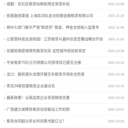
成都：在社区租赁站租轮椅还享受补贴
2021-12-06
态
拓宽融资渠道 上海实训队走访招银金融租赁有限公司
2021-11-20
行
郑州七部门联手严管“租赁贷” 租金、押金全部纳入监管专
2021-11-06
业
户
让智慧科技走进校园！江苏租赁与嘉科信息签署战略合作协
2021-11-02
动
议
住建部再提保障性租赁住房 这些城市经验获肯定
2021-10-28
态
平安租赁70亿元可续期公司债项目已提交注册
2021-10-22
联
龙口：狠抓源头治理开展叉车租赁市场安全检查
2021-10-18
系
青岛34家房屋租赁企业被点名
2021-10-14
我
最新政策！云南这类企业享受税收优惠
2021-10-10
们
广西建立保障性租赁住房联动工作机制
2021-10-07
关
租赁合同超过多长时间需书面订立？
2021-10-02
于