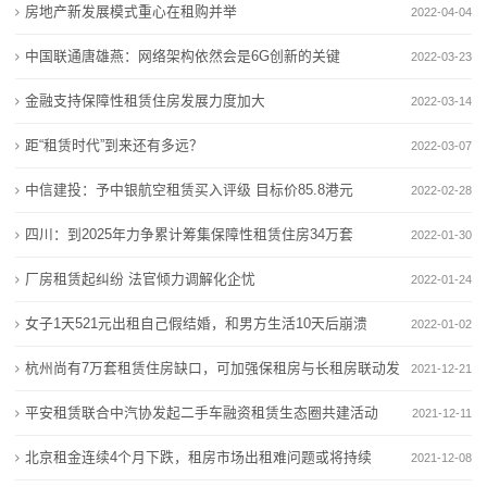
机
房地产新发展模式重心在租购并举
2022-04-04
“闽超”火热开打 升温福建啤酒进口
习作品展
器
U8带飞反超重啤，燕京啤酒去年收入超150亿元，国产
国家部委认可！莆田啤酒与青岛啤酒“肩并肩”
中国联通唐雄燕：网络架构依然会是6G创新的关键
2022-03-23
啤酒老三位置稳了？
“闽超”火热开打 升温福建啤酒进口
租
金融支持保障性租赁住房发展力度加大
2022-03-14
燕京啤酒2025年净利润增长59%创历史新高 拟10派2元
U8带飞反超重啤，燕京啤酒去年收入超150亿元，国产
赁
距“租赁时代”到来还有多远？
啤酒老三位置稳了？
2022-03-07
燕京啤酒2025年净利润增长59%创历史新高 拟10派2元
新
中信建投：予中银航空租赁买入评级 目标价85.8港元
2022-02-28
闻
四川：到2025年力争累计筹集保障性租赁住房34万套
2022-01-30
动
厂房租赁起纠纷 法官倾力调解化企忧
2022-01-24
态
女子1天521元出租自己假结婚，和男方生活10天后崩溃
2022-01-02
杭州尚有7万套租赁住房缺口，可加强保租房与长租房联动发
公
2021-12-21
展
平安租赁联合中汽协发起二手车融资租赁生态圈共建活动
2021-12-11
司
北京租金连续4个月下跌，租房市场出租难问题或将持续
2021-12-08
动