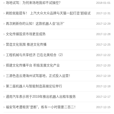
机
行
场地试驾：为何来场地我却不试操控？
2018-01-01
“闽超”火热开打 升温福建啤酒进口
习作品展
器
U8带飞反超重啤，燕京啤酒去年收入超150亿元，国产
国家部委认可！莆田啤酒与青岛啤酒“肩并肩”
刷脸就能提车！ 上汽大众大众品牌与天猫一起打造“超级试
2017-12-31
啤酒老三位置稳了？
“闽超”火热开打 升温福建啤酒进口
租
驾”
再次刷新你的认知！这款机器人会“出汗”
2017-12-29
燕京啤酒2025年净利润增长59%创历史新高 拟10派2元
U8带飞反超重啤，燕京啤酒去年收入超150亿元，国产
赁
文化传媒投资市场更显成熟
啤酒老三位置稳了？
2017-12-28
燕京啤酒2025年净利润增长59%创历史新高 拟10派2元
新
营造文化氛围 推进文化传播
2017-12-25
闻
工程机械与共享经济 已在北美结合（2）
2017-12-22
动
搭建文化传播平台 积极发展文化产业
2017-12-20
态
三源色连云港海州试驾基地，正式投入运营！
2017-12-19
第二届机器人与智能制造高端论坛举行
公
2017-12-18
通用汽车表示将于2019年推出机器人出租车服务
2017-12-17
司
福安驾考遭租赁“垄断”，练车一小时需要二百二！
2017-12-15
动