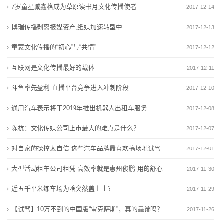
7岁童星臧鑫格成为草原读书月文化传播使者
2017-12-14
态
博瑞传播剥离报媒资产,纸媒加速转型中
2017-12-13
行
童蒙文化传播的“初心”与“共情”
2017-12-12
业
互联网是文化传播最好的载体
2017-12-11
动
斗鱼率先盈利 直播平台竞争进入冲刺阶段
2017-12-10
态
通用汽车表示将于2019年推出机器人出租车服务
2017-12-08
联
陈杭：文化传媒公司上市最大的难点是什么？
2017-12-07
系
对自家的操控太自信 这些汽车品牌最喜欢搞场地试驾
2017-12-01
我
大型活动租车公司租凭 高效率就是惠州俊鹏 用的舒心
2017-11-30
们
近五千平米练车场为啥突然盖上土？
2017-11-29
关
【试驾】10万不到的中国版“雷克萨斯”，真的靠谱吗？
2017-11-26
于