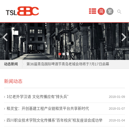
首
简
繁
页
产
品
中
第36届青岛国际啤酒节“酒王争霸赛”天津赛区结束
动态新闻
第36届青岛国际啤酒节青岛老城会场将于7月17日启幕
心
纯生啤酒与普通啤酒的区别是什么？青岛纯生用鲜、
第36届青岛国际啤酒节“酒王争霸赛”天津赛区结束
试
新闻动态
活、净给出回答
第36届青岛国际啤酒节青岛老城会场将于7月17日启幕
放弃粗放扩张 , 珠江啤酒开启二次成长 ?
纯生啤酒与普通啤酒的区别是什么？青岛纯生用鲜、
驾
1亿老外学汉语 文化传播应有“排头兵”
2018-01-09
一桌一瓶即搞定，“大号”啤酒成今夏标配？
活、净给出回答
场
啤香漫盛夏！新乡学院举办第五届啤酒文化节暨学生实
放弃粗放扩张 , 珠江啤酒开启二次成长 ?
租灵宝：开创基建工程产业链租赁平台共享新时代
2018-01-07
习作品展
一桌一瓶即搞定，“大号”啤酒成今夏标配？
地
四川职业技术学院文化传播系“百年校庆”校友座谈会成功举
2018-01-04
国家部委认可！莆田啤酒与青岛啤酒“肩并肩”
啤香漫盛夏！新乡学院举办第五届啤酒文化节暨学生实